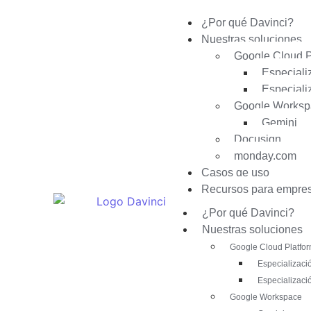
¿Por qué Davinci?
Nuestras soluciones
Google Cloud P
Especiali
Especiali
Google Worksp
Gemini
Docusign
monday.com
Casos de uso
Recursos para empre
¿Por qué Davinci?
Nuestras soluciones
Google Cloud Platfo
Especializació
Especializaci
Google Workspace