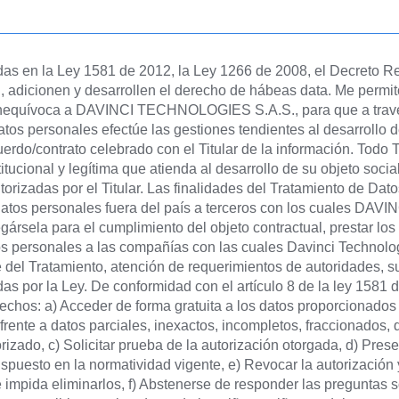
das en la Ley 1581 de 2012, la Ley 1266 de 2008, el Decreto R
 adicionen y desarrollen el derecho de hábeas data. Me permi
e inequívoca a DAVINCI TECHNOLOGIES S.A.S., para que a través 
os personales efectúe las gestiones tendientes al desarrollo d
uerdo/contrato celebrado con el Titular de la información. Todo
itucional y legítima que atienda al desarrollo de su objeto socia
orizadas por el Titular. Las finalidades del Tratamiento de Dat
s datos personales fuera del país a terceros con los cuales DAVI
ársela para el cumplimiento del objeto contractual, prestar lo
datos personales a las compañías con las cuales Davinci Technol
del Tratamiento, atención de requerimientos de autoridades, su
zadas por la Ley. De conformidad con el artículo 8 de la ley 158
derechos: a) Acceder de forma gratuita a los datos proporcionados
n frente a datos parciales, inexactos, incompletos, fraccionados,
rizado, c) Solicitar prueba de la autorización otorgada, d) Pres
spuesto en la normatividad vigente, e) Revocar la autorización y
e impida eliminarlos, f) Abstenerse de responder las preguntas 