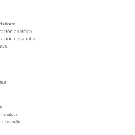
latform
zación analítica
zación desarrollo
ace
sas
rm
n analítica
ón desarrollo