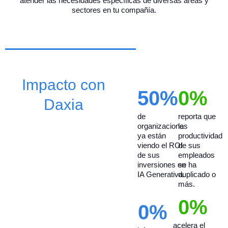
atender las necesidades específicas de diversas áreas y
sectores en tu compañía.
Impacto con
50
%
0
%
Daxia
de
reporta que
organizaciones
la
ya están
productividad
viendo el ROI
de sus
de sus
empleados
inversiones en
se ha
IA Generativa.
duplicado o
más.
0
%
0
%
acelera el